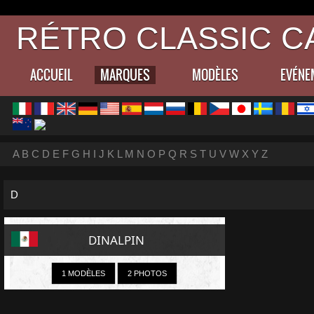
RÉTRO CLASSIC C
ACCUEIL
MARQUES
MODÈLES
EVÉNE
A
B
C
D
E
F
G
H
I
J
K
L
M
N
O
P
Q
R
S
T
U
V
W
X
Y
Z
D
DINALPIN
1 MODÈLES
2 PHOTOS