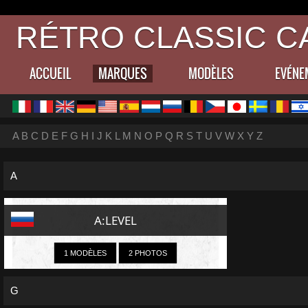
RÉTRO CLASSIC C
ACCUEIL
MARQUES
MODÈLES
EVÉNE
A
B
C
D
E
F
G
H
I
J
K
L
M
N
O
P
Q
R
S
T
U
V
W
X
Y
Z
A
A:LEVEL
1 MODÈLES
2 PHOTOS
G