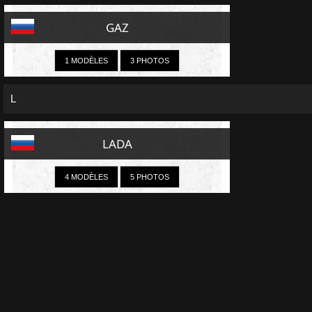
GAZ
1 MODÈLES
3 PHOTOS
L
LADA
4 MODÈLES
5 PHOTOS