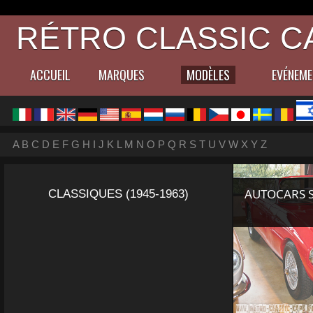
RÉTRO CLASSIC C
ACCUEIL
MARQUES
MODÈLES
EVÉNEM
A
B
C
D
E
F
G
H
I
J
K
L
M
N
O
P
Q
R
S
T
U
V
W
X
Y
Z
AUTOCARS S
CLASSIQUES (1945-1963)