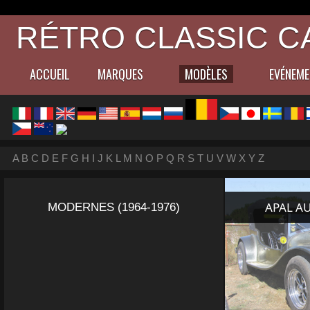
RÉTRO CLASSIC C
ACCUEIL
MARQUES
MODÈLES
EVÉNEM
A
B
C
D
E
F
G
H
I
J
K
L
M
N
O
P
Q
R
S
T
U
V
W
X
Y
Z
APAL AU
MODERNES (1964-1976)